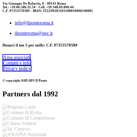
Via Giuseppe De Robertis, 8 - 00143 Roma
Tel.: +39.06.500.31.54 - Cell. +39.348.69.800.44
C.F. 97353570589 - IBAN: IT22N0303203208010000240081
info@ilponteroma.it
ilponteroma@pec.it
Donaci il tuo 5 per mille: C.F. 97353570589
Area associati
Contatti e info
Privacy policy
© copyright ASD APS Il Ponte
Partners dal 1992