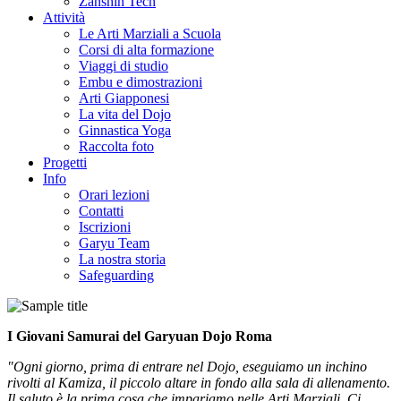
Zanshin Tech
Attività
Le Arti Marziali a Scuola
Corsi di alta formazione
Viaggi di studio
Embu e dimostrazioni
Arti Giapponesi
La vita del Dojo
Ginnastica Yoga
Raccolta foto
Progetti
Info
Orari lezioni
Contatti
Iscrizioni
Garyu Team
La nostra storia
Safeguarding
I Giovani Samurai del Garyuan Dojo Roma
"Ogni giorno, prima di entrare nel Dojo, eseguiamo un inchino
rivolti al Kamiza, il piccolo altare in fondo alla sala di allenamento.
Il saluto è la prima cosa che impariamo nelle Arti Marziali. Ci