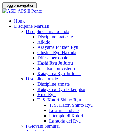
Toggle navigation
Home
Discipline Marziali
Discipline a mano nuda
Discipline praticate
Aikido
Asayama Ichiden Ryu
Chishin Ryu Hakuda
Difesa personale
Hashi Ryu Ju Jutsu
Ju Jutsu non vedenti
Katayama Ryu Ju Jutsu
Discipline armate
Discipline armate
Katayama Ryu Iaikenjitsu
Hoki Ryu
T. S. Katori Shinto Ryu
T. S. Katori Shinto Ryu
Le armi studiate
Il tempio di Katori
La storia del Ryu
I Giovani Samurai