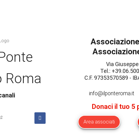
Associazione 
Associazione
 Ponte
Via Giuseppe
Tel.: +39.06.500
o Roma
C.F. 97353570589 - 
info@ilponteroma.it
canali
Donaci il tuo 5
Area associati