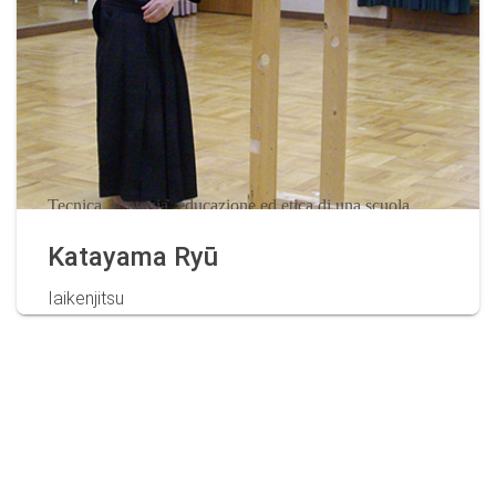
Tecnica, strategia, educazione ed etica di una scuola
antica ed incredibilmente moderna ed attuale
Katayama Ryū
Iaikenjitsu