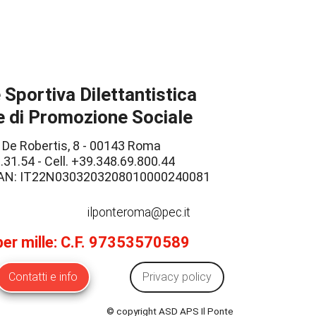
Sportiva Dilettantistica
 di Promozione Sociale
 De Robertis, 8 - 00143 Roma
.31.54 - Cell. +39.348.69.800.44
IBAN: IT22N0303203208010000240081
ilponteroma@pec.it
 per mille: C.F. 97353570589
Contatti e info
Privacy policy
© copyright ASD APS Il Ponte