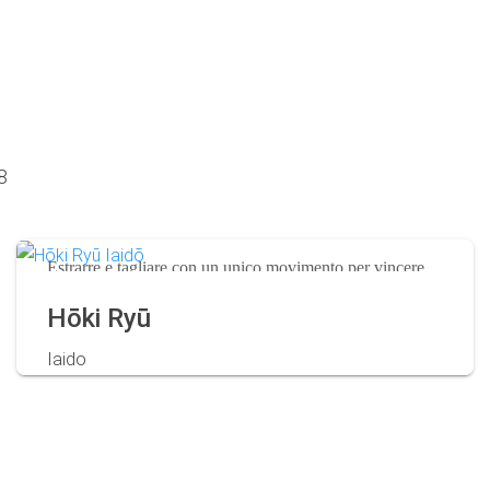
8
Estrarre e tagliare con un unico movimento per vincere
ogni scontro con la spada nel fodero.
Hōki Ryū
Iaido