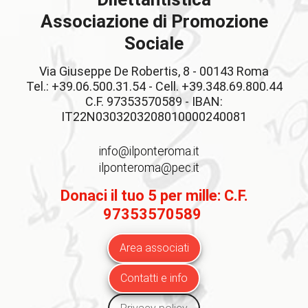
Associazione di Promozione
Sociale
Via Giuseppe De Robertis, 8 - 00143 Roma
Tel.: +39.06.500.31.54 - Cell. +39.348.69.800.44
C.F. 97353570589 - IBAN:
IT22N0303203208010000240081
info@ilponteroma.it
ilponteroma@pec.it
Donaci il tuo 5 per mille: C.F.
97353570589
Area associati
Contatti e info