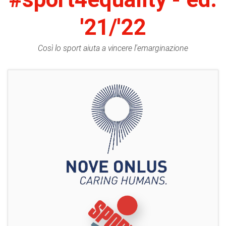
'21/'22
Così lo sport aiuta a vincere l'emarginazione