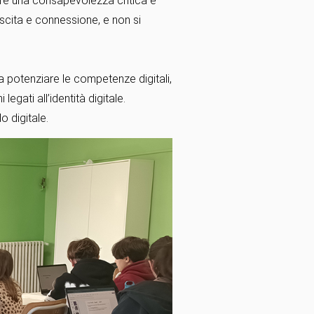
pare una consapevolezza critica e
escita e connessione, e non si
 a potenziare le competenze digitali,
egati all’identità digitale.
 digitale.