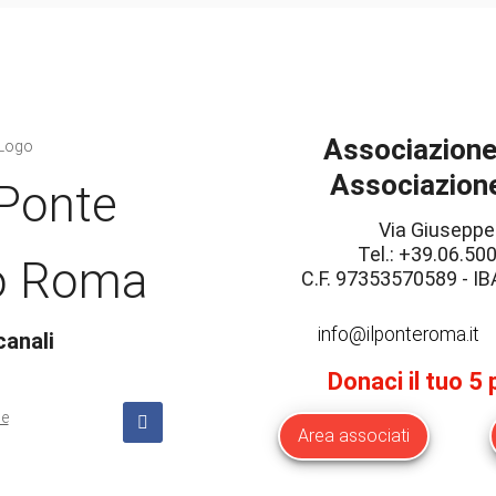
Associazione 
Associazione
 Ponte
Via Giuseppe
Tel.: +39.06.500
o Roma
C.F. 97353570589 - 
info@ilponteroma.it
canali
Donaci il tuo 5
Area associati