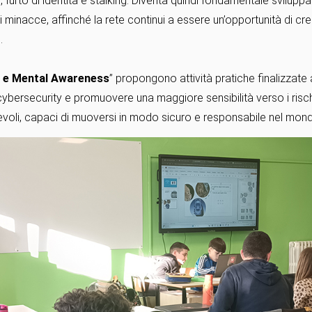
furto di identità e stalking. Diventa quindi fondamentale svilup
i minacce, affinché la rete continui a essere un’opportunità di cr
o.
a e Mental Awareness
” propongono attività pratiche finalizzate
cybersecurity e promuovere una maggiore sensibilità verso i rischi l
evoli, capaci di muoversi in modo sicuro e responsabile nel mondo