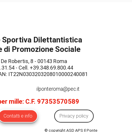
Sportiva Dilettantistica
 di Promozione Sociale
 De Robertis, 8 - 00143 Roma
.31.54 - Cell. +39.348.69.800.44
IBAN: IT22N0303203208010000240081
ilponteroma@pec.it
 per mille: C.F. 97353570589
Contatti e info
Privacy policy
© copyright ASD APS Il Ponte